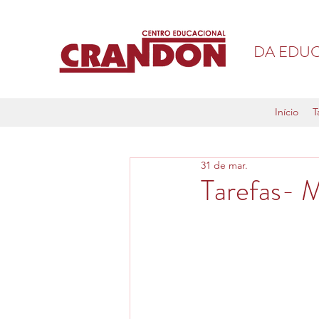
DA EDUC
Início
T
31 de mar.
Tarefas- 